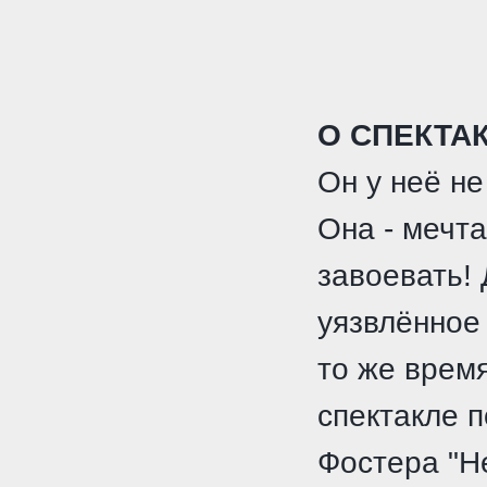
О СПЕКТАК
Он у неё не
Она - мечта
завоевать! 
уязвлённое
то же время
спектакле 
Фостера "Не