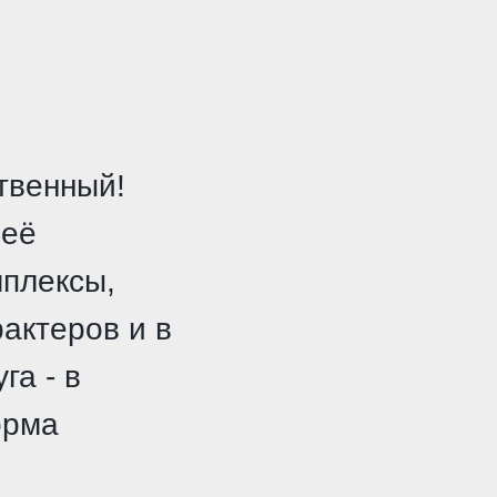
ственный!
 её
мплексы,
актеров и в
га - в
орма