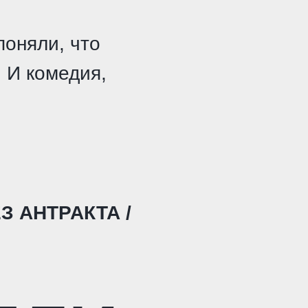
поняли, что
. И комедия,
З АНТРАКТА /